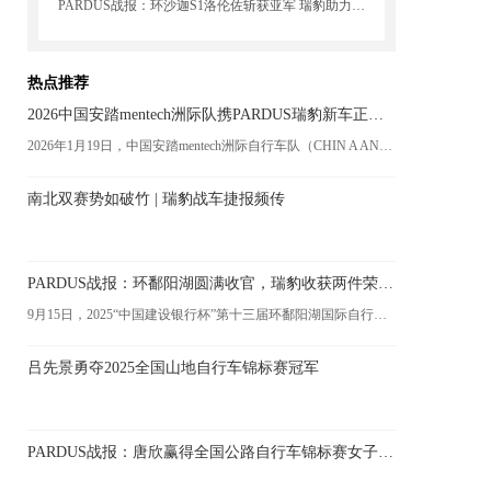
PARDUS战报：环沙迦S1洛伦佐斩获亚军 瑞豹助力思优泰-梵蒂尼车队再创佳绩
热点推荐
2026中国安踏mentech洲际队携PARDUS瑞豹新车正式亮相
2026年1月19日，中国安踏mentech洲际自行车队（CHIN A ANTA- MENTECH CONTINENTAL CYCLING TEAM）在海南三亚召开新赛季发布会。本次发布会以“骏驰万里，踏梦天涯”为主题，16名优秀车手组成的强力阵容集体亮相，安踏2026全新科技战衣、瑞豹第四代Spark Evo战车等装备一一揭晓，吸引了众多体育圈媒体及自行车爱好者的高度关注。
南北双赛势如破竹 | 瑞豹战车捷报频传
PARDUS战报：环鄱阳湖圆满收官，瑞豹收获两件荣誉衫
9月15日，2025“中国建设银行杯”第十三届环鄱阳湖国际自行车大赛(下简称环鄱阳湖)在江西九江正式拉开序幕。经过11个赛段的比拼，中国安踏洲际自行车队收获冲刺王橙衫及大中华最佳粉衫。
吕先景勇夺2025全国山地自行车锦标赛冠军
PARDUS战报：唐欣赢得全国公路自行车锦标赛女子城市绕圈淘汰赛冠军