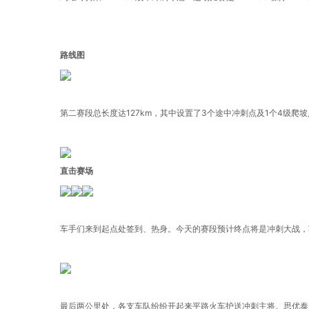
路线图
第二赛段总长度达127km，其中设置了3个途中冲刺点及1个4级
直击赛场
车手们来到起点处签到、热身。今天的赛段预计终点将是冲刺大战，车手们
最后两公里处，各支车队纷纷开起来平路火车护送冲刺主将。思优泰