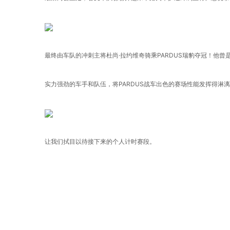
最终由车队的冲刺主将杜尚·拉约维奇骑乘PARDUS瑞豹夺冠！他
实力强劲的车手和队伍，将PARDUS战车出色的赛场性能发挥得淋
让我们拭目以待接下来的个人计时赛段。