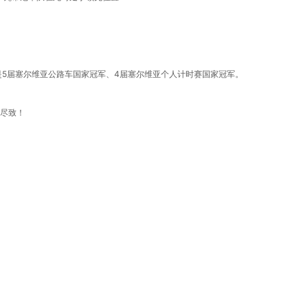
曾是5届塞尔维亚公路车国家冠军、4届塞尔维亚个人计时赛国家冠军。
漓尽致！