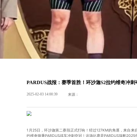
PARDUS战报：赛季首胜！环沙迦S2拉约维奇冲刺
2025-02-03 14:00:39
来源：
1月25日，环沙迦第二赛段正式打响！经过127KM的角逐，来自来自意大利思优泰
约维奇骑乘PARDUS战车冲刺夺冠！这场比赛是PARDUS瑞豹202