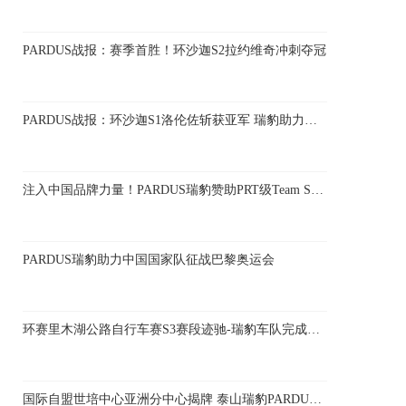
PARDUS战报：赛季首胜！环沙迦S2拉约维奇冲刺夺冠
PARDUS战报：环沙迦S1洛伦佐斩获亚军 瑞豹助力思优泰-梵蒂尼车队再创佳绩
注入中国品牌力量！PARDUS瑞豹赞助PRT级Team Solution Tech-Vini Fantini车队
PARDUS瑞豹助力中国国家队征战巴黎奥运会
环赛里木湖公路自行车赛S3赛段迹驰-瑞豹车队完成赛前计划
国际自盟世培中心亚洲分中心揭牌 泰山瑞豹PARDUS受邀出席