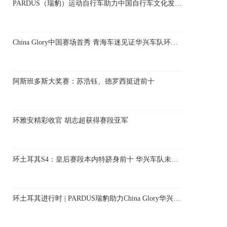
PARDUS（瑞豹）运动自行车助力中国自行车文化发展：北京数智体育公开赛在京开赛
China Glory中国赛场首秀 青海车迷见证华兴车队环湖赛启程
阿斯班多斯大奖赛：苏浩钰、德罗西挺进前十
环雅安精彩收官 胡志超获得赛段亚军
环土耳其S4：皇后赛段本内特跻身前十 华兴车队未来可期
环土耳其进行时 | PARDUS瑞豹助力China Glory华兴车队