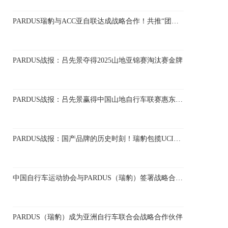
PARDUS瑞豹与ACC亚自联达成战略合作！共推“团结计划”助力亚洲自行车运动发展
PARDUS战报：吕先景夺得2025山地亚锦赛淘汰赛金牌
PARDUS战报：吕先景赢得中国山地自行车联赛惠东站冠军
PARDUS战报：国产品牌的历史时刻！瑞豹包揽UCI2.PRO赛事领奖台
中国自行车运动协会与PARDUS（瑞豹）签署战略合作协议，携手备战洛杉矶奥运
PARDUS（瑞豹）成为亚洲自行车联合会战略合作伙伴