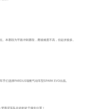
爬坡点。本赛段为平路冲刺赛段，爬坡难度不高，但起伏较多。
选择PARDUS瑞豹气动车型SPARK EVO出战。
-梵蒂尼车队在此时处于领先位置！