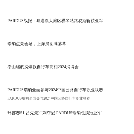
PARDUS战报：粤港澳大湾区横琴站路易斯斩获亚军 瑞豹深度参与环西中国赛
瑞豹点亮会场，上海展圆满落幕
泰山瑞豹携爆款自行车亮相2024消博会
PARDUS瑞豹全面参与2024中国公路自行车职业联赛
PARDUS瑞豹全面参与2024中国公路自行车职业联赛
环鄱赛S1 吕先景冲刺夺冠 PARDUS瑞豹包揽冠亚军